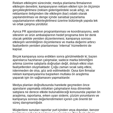
Reklam etkileşimi sürecinde; medya planlama firmalarının
etkileşim denetimi, kampanyanın reklam etkileri için ön ölçümün
gerçekleştirilmesi (reklam gideri/gelirdeki sıcak artış), ve
reklamların iletişimden öte etkileşim (kar) odaklı olarak
yapılandırılması ve denge içinde sanatsal pazarlama
uygulamalarının etkinleştirilmesi üzerine bütünleşik yapıda tek
ve ortak çalışma yürütülür.
Ayrıca PR ajanslarının programlanması ve koordinasyonu, web
sitesinin ve ürün ambalajlarının hedef programa bire bir denk
olacak şekilde yeniden düzenlenmesi, kampanya sonrası
etkileşim verimliliğinin ölçümlemesi ve marka değerini artırıcı
faaliyetlerin yeniden planlanması ‘internal’ hizmetlerini de
kapsar.
Birçok kampanya sona erdikten sonra görülmektedir ki; bazen
ajanslarca hazırlanan çalışmalar, sadece marka bilinirliğini
artırma üzerine satışlarla doğrudan değil, dolaylı etkisi olan
faaliyetlerden oluşmaktadır. Çoğu zaman sıcak satış etkisi,
istenmeden de olsa, göz ardı edilmektedir. Oysa tüm firmalar
reklam kampanyalarına başlarken mutlaka ön araştırma
yaparak işin ön sağlamasını yapmalılardır.
Medya planları doğrultusunda harekete geçmeden önce
ajansların yapmakta oldukları çalışmaların kısa dönemde
satışlara ne derece etkide bulunabileceği konusunda yapılan ön
araştırma, raporlama, erken uyarı sistemi, çözüm yorumlarını ve
kampanya sonrası değerlendirmeleri içeren çok önemli bir
süreç danışmanlığıdır.
Müşterilere sunulan raporlar yurt içinden veya dışından, benzer