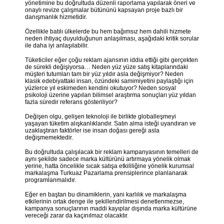
yönetimine bu doğrultuda düzenli raporlama yapılarak öneri ve
onaylı revize çalışmalar bütününü kapsayan proje bazlı bir
danışmanlık hizmetidir.
Özellikle batılı ülkelerde bu hem bağımsız hem dahili hizmete
neden ihtiyaç duyulduğunun anlaşılması, aşağıdaki kritik sorular
ile daha iyi anlaşılabilir.
Tüketiciler eğer çoğu reklam ajansının iddia ettiği gibi gerçekten
de sürekli değişiyorsa… Neden yüz yüze satış kitaplarındaki
müşteri tutumları tam bir yüz yıldır asla değişmiyor? Neden
klasik edebiyattaki insan, özündeki samimiyetini paylaştığı için
yüzlerce yıl eskimeden kendini okutuyor? Neden sosyal
psikoloji üzerine yapılan bilimsel araştırma sonuçları yüz yıldan
fazla süredir referans gösteriliyor?
Değişen olgu, gelişen teknoloji ile birlikte globalleşmeyi
yaşayan tüketim alışkanlıklarıdır. Satın alma isteği uyandıran ve
uzaklaştıran faktörler ise insan doğası gereği asla
değişmemektedir.
Bu doğrultuda çalışılacak bir reklam kampanyasının temelleri de
aynı şekilde sadece marka kültürünü artırmaya yönelik olmak
yerine, hatta öncelikle sıcak satışa etkililiğine yönelik kurumsal
markalaşma Turkuaz Pazarlama prensiplerince planlanarak
programlanmalıdır.
Eğer en baştan bu dinamiklerin, yani karlılık ve markalaşma
etkilerinin ortak denge ile şekillendirilmesi denetlenmezse,
kampanya sonuçlarının maddi kayıplar dışında marka kültürüne
vereceği zarar da kaçınılmaz olacaktır.