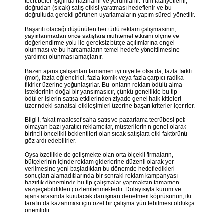
tecrübeler ışığında hazırlanır ve yorumlanır. Tüm faaliyetlerin,
doğrudan (sıcak) satış etkisi yaratması hedeflenir ve bu
doğrultuda gerekli görünen uyarlamaların yapım süreci yönetilir.
Başarılı olacağı düşünülen her türlü reklam çalışmasının,
yayınlanmadan önce satışlara muhtemel etkisini ölçme ve
değerlendirme yolu ile gereksiz bütçe açılımlarına engel
olunması ve bu harcamaların temel hedefe yöneltilmesine
yardımcı olunması amaçlanır.
Bazen ajans çalışanları tamamen iyi niyetle olsa da, fazla farklı
(mor), fazla eğlendirici, fazla komik veya fazla çarpıcı radikal
fikirler üzerine yoğunlaşırlar. Bu, onların reklam ödülü alma
isteklerinin doğal bir yansımasıdır, çünkü genellikle bu tip
ödüller işlerin satışa etkilerinden ziyade genel halk kitleleri
üzerindeki sanatsal etkileşimleri üzerine başarı kriterler içerirler.
Bilgili, fakat maalesef saha satış ve pazarlama tecrübesi pek
olmayan bazı yaratıcı reklamcılar, müşterilerinin genel olarak
birincil öncelikli beklentileri olan sıcak satışlara etki faktörünü
göz ardı edebilirler.
Oysa özellikle de gelişmekte olan orta ölçekli firmaların,
bütçelerinin içinde reklam giderlerine düzenli olarak yer
verilmesine yeni başladıkları bu dönemde hedefledikleri
sonuçları alamadıklarında bir sonraki reklam kampanyası
hazırlık döneminde bu tip çalışmalar yapmaktan tamamen
vazgeçebildikleri gözlemlenmektedir. Dolayısıyla kurum ve
ajans arasında kurulacak danışman denetmen köprüsünün, iki
tarafın da kazanması için özel bir çalışma yürütebilmesi oldukça
önemlidir.