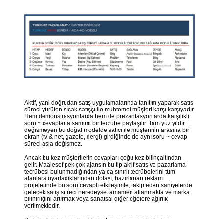
Aktif, yani doğrudan satış uygulamalarında tanıtım yaparak satış
süreci yürüten sıcak satışçı ile muhtemel müşteri karşı karşıyadır.
Hem demonstrasyonlarda hem de prezantasyonlarda karşılıklı
soru ~ cevaplarla samimi bir tecrübe paylaşılır. Tam yüz yıldır
değişmeyen bu doğal modelde satıcı ile müşterinin arasına bir
ekran (tv & net, gazete, dergi) girdiğinde de aynı soru ~ cevap
süreci asla değişmez.
Ancak bu kez müşterilerin cevapları çoğu kez bilinçaltından
gelir. Maalesef pek çok ajansın bu tip aktif satış ve pazarlama
tecrübesi bulunmadığından ya da sınırlı tecrübelerini tüm
alanlara uyarladıklarından dolayı, hazırlanan reklam
projelerinde bu soru cevaplı etkileşimle, takip eden saniyelerde
gelecek satış süreci neredeyse tamamen atlanmakta ve marka
bilinirliğini artırmak veya sanatsal diğer öğelere ağırlık
verilmektedir.